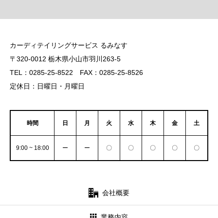
カーディテイリングサービス るみなす
〒320-0012 栃木県小山市羽川263-5
TEL：0285-25-8522 FAX：0285-25-8526
定休日：日曜日・月曜日
時間
日
月
火
水
木
金
土
9:00 ~ 18:00
ー
ー
〇
〇
〇
〇
〇
会社概要
業務内容