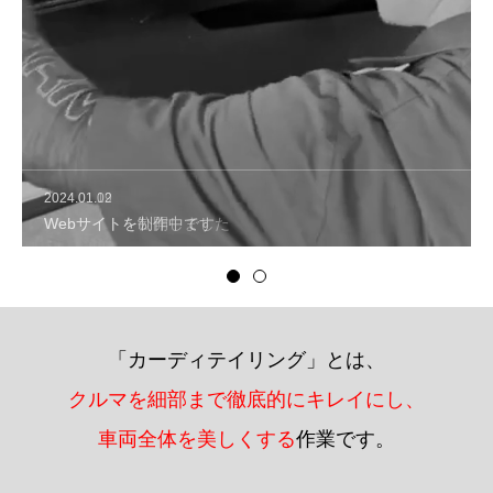
アクセス
お問い合わせ
2024.01.19
2024.01.02
Webサイトを公開しました
Webサイトを制作中です
「カーディテイリング」とは、
クルマを細部まで徹底的にキレイにし、
車両全体を美しくする
作業です。